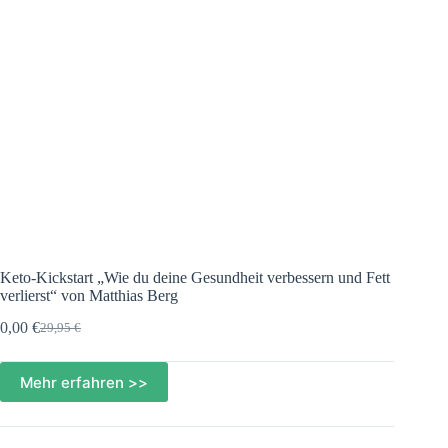
Keto-Kickstart „Wie du deine Gesundheit verbessern und Fett
verlierst“ von Matthias Berg
0,00
€
29,95
€
Ursprünglicher
Aktueller
Preis
Preis
war:
ist:
Mehr erfahren >>
29,95 €
0,00 €.