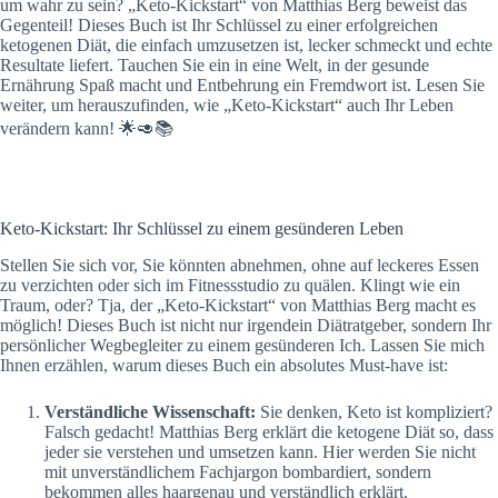
um wahr zu sein? „Keto-Kickstart“ von Matthias Berg beweist das
Gegenteil! Dieses Buch ist Ihr Schlüssel zu einer erfolgreichen
ketogenen Diät, die einfach umzusetzen ist, lecker schmeckt und echte
Resultate liefert. Tauchen Sie ein in eine Welt, in der gesunde
Ernährung Spaß macht und Entbehrung ein Fremdwort ist. Lesen Sie
weiter, um herauszufinden, wie „Keto-Kickstart“ auch Ihr Leben
verändern kann! 🌟🥑📚
Keto-Kickstart: Ihr Schlüssel zu einem gesünderen Leben
Stellen Sie sich vor, Sie könnten abnehmen, ohne auf leckeres Essen
zu verzichten oder sich im Fitnessstudio zu quälen. Klingt wie ein
Traum, oder? Tja, der „Keto-Kickstart“ von Matthias Berg macht es
möglich! Dieses Buch ist nicht nur irgendein Diätratgeber, sondern Ihr
persönlicher Wegbegleiter zu einem gesünderen Ich. Lassen Sie mich
Ihnen erzählen, warum dieses Buch ein absolutes Must-have ist:
Verständliche Wissenschaft:
Sie denken, Keto ist kompliziert?
Falsch gedacht! Matthias Berg erklärt die ketogene Diät so, dass
jeder sie verstehen und umsetzen kann. Hier werden Sie nicht
mit unverständlichem Fachjargon bombardiert, sondern
bekommen alles haargenau und verständlich erklärt.