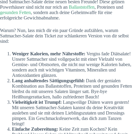
sind Sattmacher-Salate deine neuen besten Freunde! Diese grünen
Powerhäuser sind nicht nur reich an
Ballaststoffen
, Proteinen und
gesunden Fetten
, sondern auch deine Geheimwaffe für eine
erfolgreiche Gewichtsabnahme.
Warum? Nun, lass mich dir ein paar Gründe aufzählen, warum
Sattmacher-Salate dein Ticket zur schlankeren Version von dir selbst
sind:
Weniger Kalorien, mehr Nährstoffe:
Vergiss fade Diätsalate!
Unsere Sattmacher sind vollgepackt mit einer Vielzahl von
Gemüse- und Obstsorten, die nicht nur wenige Kalorien haben,
sondern auch mit wichtigen Vitaminen, Mineralien und
Antioxidantien glänzen.
Lang anhaltendes Sättigungsgefühl:
Dank der genialen
Kombination aus Ballaststoffen, Proteinen und gesunden Fetten
bleibst du mit unseren Salaten länger satt. Bye-bye
Heißhungerattacken, hallo zufriedener Bauch!
Vielseitigkeit ist Trumpf:
Langweilige Diäten waren gestern!
Mit unseren Sattmacher-Salaten kannst du deine Kreativität
ausleben und sie mit deinen Lieblingszutaten und Dressings
pimpen. Ein Geschmacksfeuerwerk, das dich zum Tanzen
bringt!
Einfache Zubereitung:
Keine Zeit zum Kochen? Kein