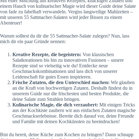
Mit einer Mischung aus kreativen Rezepten, knackigen Zutaten und
einem Hauch von kulinarischer Magie wird dieser Guide deine Salate
von fade zu fabelhaft verwandeln. Vergiss langweilige Mahlzeiten –
mit unseren 55 Sattmacher-Salaten wird jeder Bissen zu einem
Abenteuer!
Warum solltest du dir die 55 Sattmacher-Salate zulegen? Nun, lass
mich dir ein paar Gründe nennen:
Kreative Rezepte, die begeistern:
Von klassischen
Salatkreationen bis hin zu innovativen Fusionen – unsere
Rezepte sind so vielseitig wie du! Entdecke neue
Geschmackskombinationen und lass dich von unserer
Leidenschaft für gutes Essen inspirieren.
Frische Zutaten, die den Unterschied machen:
Wir glauben
an die Kraft von hochwertigen Zutaten. Deshalb findest du in
unserem Guide nur die frischesten und besten Produkte, die
deine Salate zum Strahlen bringen.
Kulinarische Magie, die dich verzaubert:
Mit einigen Tricks
aus der Kochkiste zaubern wir aus einfachen Zutaten magische
Geschmackserlebnisse. Bereite dich darauf vor, deine Freunde
und Familie mit deinen Kochkünsten zu beeindrucken!
Bist du bereit, deine Küche zum Kochen zu bringen? Dann schnapp