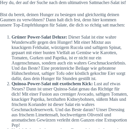
Hey du, der auf der Suche nach dem ultimativen Sattmacher-Salat ist!
Bist du bereit, deinen Hunger zu besiegen und gleichzeitig deinen
Gaumen zu verwöhnen? Dann halt dich fest, denn hier kommen
unsere Top-Empfehlungen für Salate, die dich so richtig satt machen:
Grüner Power-Salat Deluxe:
Dieser Salat ist eine wahre
Wunderwaffe gegen den Hunger! Mit einer Mixtur aus
knackigem Feldsalat, würzigem Rucola und saftigem Spinat,
gepaart mit einer bunten Vielfalt an Gemüse wie Karotten,
Tomaten, Gurken und Paprika, ist er nicht nur ein
Augenschmaus, sondern auch ein wahres Geschmackserlebnis.
Und das Beste? Eine proteinreiche Beilage wie gebratene
Hähnchenbrust, saftiger Tofu oder köstlich gekochte Eier sorgt
dafür, dass dein Hunger für Stunden gestillt ist.
Quinoa-Power-Salat mit exotischem Kick:
Lust auf etwas
Neues? Dann ist unser Quinoa-Salat genau das Richtige für
dich! Mit einer Fusion aus cremiger Avocado, saftigen Tomaten,
knackiger Paprika, herzhaften Kidneybohnen, süßem Mais und
frischem Koriander ist dieser Salat ein wahres
Geschmacksfeuerwerk. Und das Beste daran? Unser Dressing
aus frischem Limettensaft, hochwertigem Olivenöl und
aromatischen Gewürzen verleiht dem Ganzen eine Extraportion
Pep!