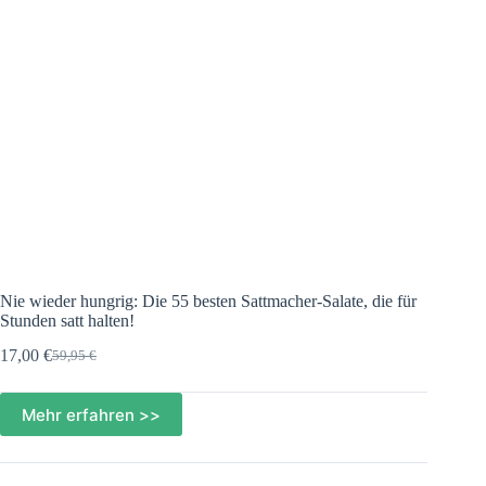
Nie wieder hungrig: Die 55 besten Sattmacher-Salate, die für
Stunden satt halten!
17,00
€
59,95
€
Ursprünglicher
Aktueller
Preis
Preis
war:
ist:
Mehr erfahren >>
59,95 €
17,00 €.