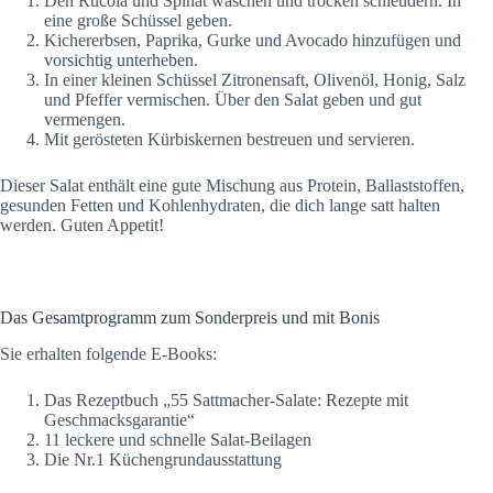
Den Rucola und Spinat waschen und trocken schleudern. In
eine große Schüssel geben.
Kichererbsen, Paprika, Gurke und Avocado hinzufügen und
vorsichtig unterheben.
In einer kleinen Schüssel Zitronensaft, Olivenöl, Honig, Salz
und Pfeffer vermischen. Über den Salat geben und gut
vermengen.
Mit gerösteten Kürbiskernen bestreuen und servieren.
Dieser Salat enthält eine gute Mischung aus Protein, Ballaststoffen,
gesunden Fetten und Kohlenhydraten, die dich lange satt halten
werden. Guten Appetit!
Das Gesamtprogramm zum Sonderpreis und mit Bonis
Sie erhalten folgende E-Books:
Das Rezeptbuch „55 Sattmacher-Salate: Rezepte mit
Geschmacksgarantie“
11 leckere und schnelle Salat-Beilagen
Die Nr.1 Küchengrundausstattung